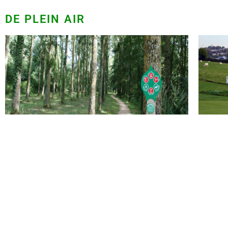
DE PLEIN AIR
Golf de B
Coulée verte et voies vertes au départ de Bressuire
(parcours 7 km)