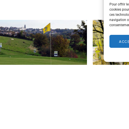
Pour offrir l
cookies pour
ces technolo
navigation ou
consentement
ACC
ressuire 18 trous (15 min)
Parcours dans les ar